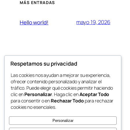
MÁS ENTRADAS
mayo 19, 2026
Hello world!
Respetamos su privacidad
Jalcep SAC
Las cookies nos ayudan a mejorar su experiencia,
Sitio Web de la Empresa Jalcep SAC
ofrecer contenido personalizado y analizar el
tráfico. Puede elegir qué cookies permitir haciendo
clic en
Personalizar
. Haga clic en
Aceptar Todo
para consentir o en
Rechazar Todo
para rechazar
Blog
Eventos
cookies no esenciales.
Acerca de
Tienda
FAQs
Patrones
Personalizar
Autores
Temas