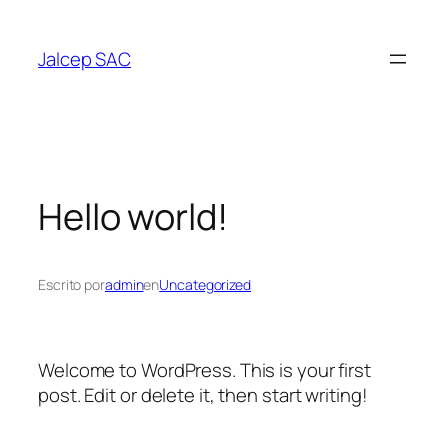
Saltar
al
Jalcep SAC
contenido
Hello world!
Escrito por
admin
en
Uncategorized
Welcome to WordPress. This is your first
post. Edit or delete it, then start writing!